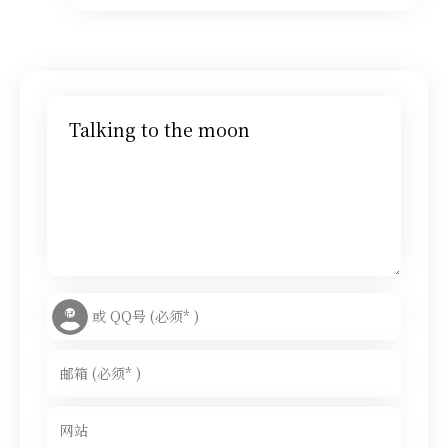
Talking to the moon