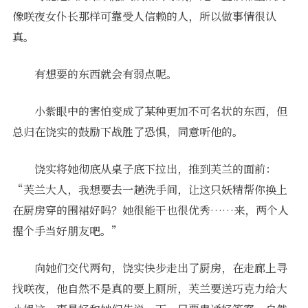
像咲夜女仆长那样可靠受人信赖的人，所以做事情很认
真。
有想要的东西就会有弱点呢。
小紫眼中的害怕变成了某种更加不可名状的东西，但
总归在饶实的鼓励下战胜了恐惧，同意听他的。
饶实将她彻底从桌子底下拉出，推到芙兰的面前：
“芙兰大人，我想要去一趟洗手间，让这只妖精帮你换上
在厨房穿的围裙好吗？她很能干也很优秀……来，两个人
握个手当好朋友吧。”
向她们交代两句，饶实快步走出了厨房，在走廊上寻
找咲夜，他自然不是真的要上厕所，芙兰要送巧克力给大