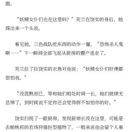
面。
“妖精女仆们也在这里吗？”芙兰在饶实的身后，她
探出来一个头说。
看见她，三色战队吃东西的动作一僵，“恐怖杀人鬼
啊——”下一瞬间全部飞起从厨房的窗户逃走了。
芙兰拉了拉饶实的衣角对他说：“妖精女仆们好像都
很怕我。”
“没混熟而已，等和她们相处时间一长，她们就肆无
忌惮了，到时候说不定你还会觉得倒不如怕你的好。”
饶实扫视了一眼厨房，发现厨师长没在这里，可能是
去帕秋莉的农场狩猎巨型植物了，一般来说他会留个人看