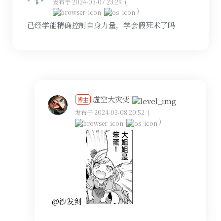
发布于 2024-03-07 23:29
(
)
已经学能精确控制自身力量，学会假死术了吗
虚空大灾变
博主
发布于 2024-03-08 20:52
(
)
@沙发剑