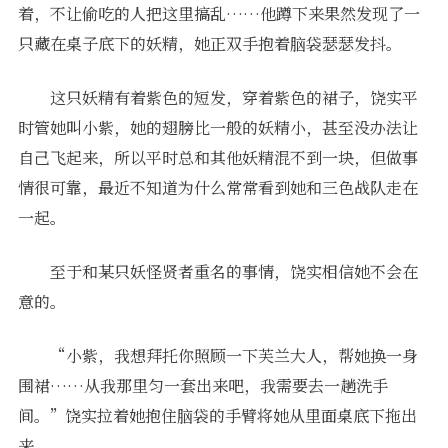
着，不让偷吃的人把这里搞乱……他蹲下来果然发现了一
只藏在桌子底下的妖精，她正双手抱着脑袋瑟瑟发抖。
这只妖精有着紫色的短发，穿着紫色的裙子，饶实平
时管她叫小紫，她的翅膀比一般的妖精小，甚至没办法让
自己飞起来，所以平时总和其他妖精混不到一块，但做事
情很可靠，最近不知道为什么常常看到她和三色战队走在
一起。
至于和某只妖怪贤者重名的事情，饶实相信她不会在
意的。
“小紫，我想拜托你照顾一下芙兰大人，帮她换一身
围裙……从我那里匀一套出来吧，我需要去一趟洗手
间。”饶实拉着她抱住脑袋的手臂将她从里面桌底下拖出
来。