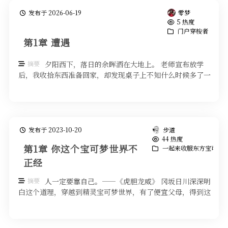
发布于 2026-06-19
零梦
5 热度
门户穿梭者
第1章 遭遇
摘要
夕阳西下，落日的余晖洒在大地上。 老师宣布放学
后，我收拾东西准备回家，却发现桌子上不知什么时候多了一
个笔记本。 我拿起一看，封面没 …
发布于 2023-10-20
步道
44 热度
第1章 你这个宝可梦世界不
一起来收服东方宝可梦
正经
摘要
人一定要靠自己。——《虎胆龙威》 冈坂日川深深明
白这个道理，穿越到精灵宝可梦世界，有了便宜父母，得到这
个名字，被人喊作小川，全都无 …