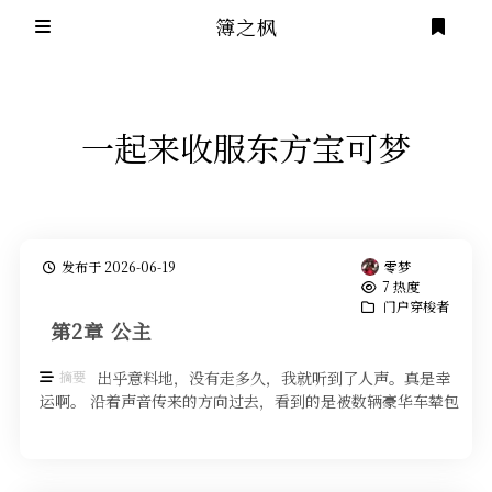
簿之枫
登录
主页
一起来收服东方宝可梦
全部分类
小说
归档
留言簿
发布于 2026-06-19
零梦
建站
7 热度
门户穿梭者
友链
戲言
第2章 公主
摘要
出乎意料地，没有走多久，我就听到了人声。真是幸
笔记
运啊。 沿着声音传来的方向过去，看到的是被数辆豪华车辇包
围起来的住宅。几位身穿华服， …