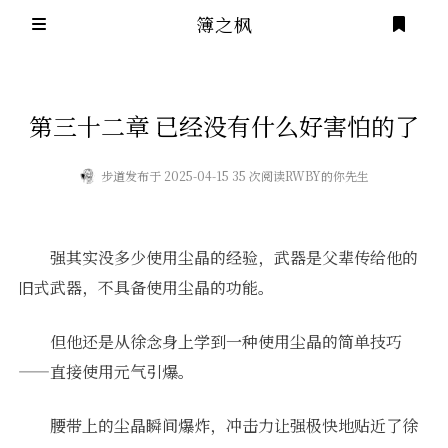
簿之枫
登录
主页
第三十二章 已经没有什么好害怕的了
全部分类
步道
发布于 2025-04-15 35 次阅读
RWBY的你先生
小说
归档
留言簿
建站
强其实没多少使用尘晶的经验，武器是父辈传给他的
旧式武器，不具备使用尘晶的功能。
友链
戲言
但他还是从徐念身上学到一种使用尘晶的简单技巧
笔记
——直接使用元气引爆。
腰带上的尘晶瞬间爆炸，冲击力让强极快地贴近了徐