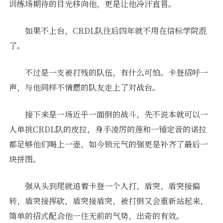
训练场期待的目光移向他，更是让他冷汗直冒。
如果不上台，CRDL队往后四年就不用在信标学院混
了。
不过是一支被打残的队伍，有什么可怕。卡登招呼一
声，与他同样不情愿的队友走上了对战台。
接下来是一场近乎一面倒的战斗，先不说本就可以一
人单挑CRDL队的皮拉，身手凌厉的莲和一锤定音的诺拉
都足够他们喝上一壶，如今锁元气的强更是补齐了最后一
块拼图。
强从头到尾就追着卡登一个人打，盾突，盾突接偏
转，盾突接挥砍，盾突接盾突，被打倒又会重新站起来，
简单的招式配合他一往无前的气势，出奇的有效。